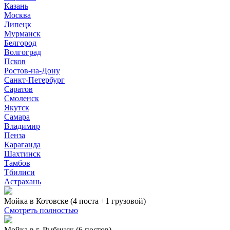
Казань
Москва
Липецк
Мурманск
Белгород
Волгоград
Псков
Ростов-на-Дону
Санкт-Петербург
Саратов
Смоленск
Якутск
Самара
Владимир
Пенза
Караганда
Шахтинск
Тамбов
Тбилиси
Астрахань
Мойка в Котовске (4 поста +1 грузовой)
Смотреть полностью
Мойка в г. Рыбинск (6 постов)